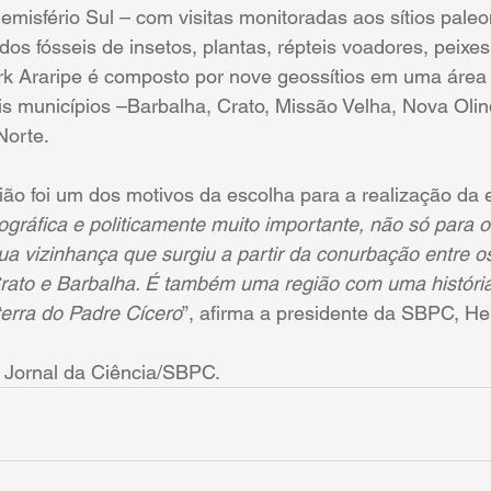
misfério Sul – com visitas monitoradas aos sítios paleo
os fósseis de insetos, plantas, répteis voadores, peixes,
rk Araripe é composto por nove geossítios em uma área 
s municípios –Barbalha, Crato, Missão Velha, Nova Olin
Norte.
ião foi um dos motivos da escolha para a realização da e
eográfica e politicamente muito importante, não só para 
a vizinhança que surgiu a partir da conurbação entre o
rato e Barbalha. É também uma região com uma história 
 terra do Padre Cícero
”, afirma a presidente da SBPC, He
 Jornal da Ciência/SBPC.