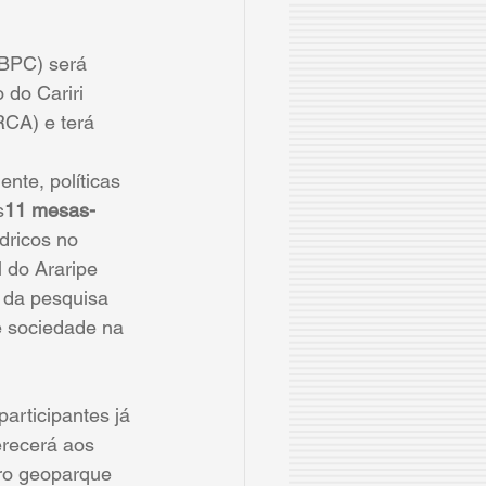
SBPC) será 
 do Cariri 
RCA) e terá 
nte, políticas 
s
11 mesas-
dricos no 
 do Araripe 
 da pesquisa 
e sociedade na 
participantes já 
erecerá aos 
iro geoparque 