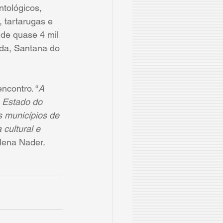
ntológicos, 
 tartarugas e 
de quase 4 mil 
da, Santana do 
ncontro. “
A 
o Estado do 
s municípios de 
cultural e 
lena Nader. 