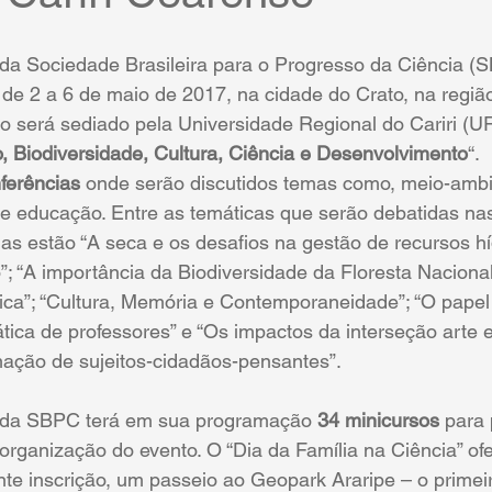
da Sociedade Brasileira para o Progresso da Ciência (
 de 2 a 6 de maio de 2017, na cidade do Crato, na região
o será sediado pela Universidade Regional do Cariri (U
io, Biodiversidade, Cultura, Ciência e Desenvolvimento
“.
ferências
 onde serão discutidos temas como, meio-ambie
o e educação. Entre as temáticas que serão debatidas na
s estão “A seca e os desafios na gestão de recursos hí
”; “A importância da Biodiversidade da Floresta Nacional
fica”; “Cultura, Memória e Contemporaneidade”; “O papel
tica de professores” e “Os impactos da interseção arte 
mação de sujeitos-cidadãos-pensantes”.
 da SBPC terá em sua programação 
34 minicursos
 para 
 organização do evento. O “Dia da Família na Ciência” of
nte inscrição, um passeio ao Geopark Araripe – o prime