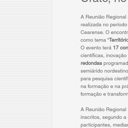
A Reunião Regional 
realizada no período
Cearense. O encontr
como tema “
Territór
O evento terá 
17 con
científicas, inovaçã
redondas
 programada
semiárido nordestino
para pesquisa cientí
na formação e na prá
formação e transfor
A Reunião Regional
inscritos, segundo a
participantes, media