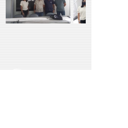
(88) 3611 - 0402
|
diretoria@iade.org.br
Rua Domingos Rodrigues, nº 239
Coração de Jesus Sobral - CE |
CEP:
62.043-280